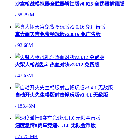
沙盒枪战模拟器全武器解锁版v0.025 全武器解锁版
/
58.29 M
真大闹天宫免费畅玩版v2.0.16 免广告版
/
92.68M
火柴人枪战乱斗热血对决v23.12 免费版
/
47.63M
自动开火先生横版射击畅玩版v3.4.1 无敌版
/
183.43M
速度激情8赛车竞速v1.1.0 无限金币版
/
75.75 MB