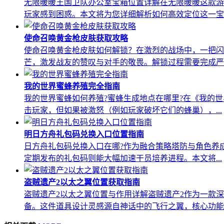
无限暖暖王国卫队办公室宝箱位置详解在无限暖暖这款游
玩家感到困惑。本文将为您详细解析如何高效定位这一宝..
使命召唤黄金枪皮肤获取攻略
使命召唤黄金枪皮肤如何解锁？在激烈的战场中，一把闪
芒，激发战友的赞叹与对手的敬畏。解锁过程需要完成严..
我的世界蜜蜂养殖完全指南
我的世界蜜蜂如何养殖?蜜蜂生成地点在哪里?在《我的
击玩家，但如果被激怒（例如玩家破坏它们的蜂巢），...
明日方舟礼包码兑换入口位置指南
日方舟礼包码兑换入口在哪?作为融合策略塔防与角色养
定期发布的礼包码则能大幅加速干员培养进程。本文将...
盗贼遗产2以太之翼位置获取指南
盗贼遗产2以太之翼位置与作用详解盗贼遗产2作为一款深
备。这件道具设计灵感源自神话中的飞行之翼，核心功能..