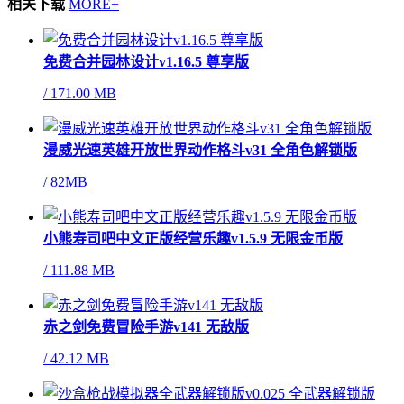
相关下载
MORE+
免费合并园林设计v1.16.5 尊享版
/
171.00 MB
漫威光速英雄开放世界动作格斗v31 全角色解锁版
/
82MB
小熊寿司吧中文正版经营乐趣v1.5.9 无限金币版
/
111.88 MB
赤之剑免费冒险手游v141 无敌版
/
42.12 MB