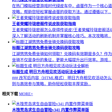
在热门模拟经营游戏时代绿皮车中，卤蛋作为一个核心道
攻略，帮助您轻松掌握卤蛋的获取方法。通过遵循以下...
王者荣耀玲珑密阁传说皮肤获取指南
王者荣耀玲珑密阁怎么获得传说皮?王者荣耀玲珑密阁活
深入了解活动的刷新机制并掌握核心技巧。本次攻略将...
标题江湖悠悠免费坐骑兑换码获取攻略
江湖悠悠免费坐骑如何领取？兑换码有效期是多久？作为
坐骑不仅是身份的象征，更能大幅提升出行效率。游戏...
标题生成 明日方舟相见欢活动玩法全解析
### 改写后内容（HTML格式） 明日方舟相见欢活动怎
则与高效参与策略，助你轻松获取丰厚奖励...
相关下载
MORE+
木筏荒岛求生自由冒险v341 内置作弊菜单版