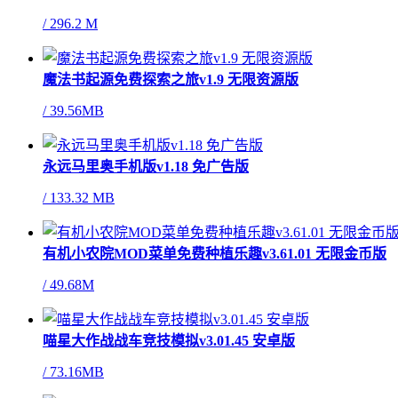
/
296.2 M
魔法书起源免费探索之旅v1.9 无限资源版
/
39.56MB
永远马里奥手机版v1.18 免广告版
/
133.32 MB
有机小农院MOD菜单免费种植乐趣v3.61.01 无限金币版
/
49.68M
喵星大作战战车竞技模拟v3.01.45 安卓版
/
73.16MB