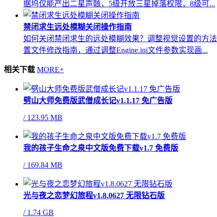
据坞仅能产出二星声骸，5级开放三星掉落权限，8级可...
禁闭求生远处模糊关闭操作指南
如何关闭禁闭求生的远处模糊效果？调整视觉设置的方法
置文件修改指南，通过调整Engine.ini文件参数实现画...
相关下载
MORE+
劈山大师免费版武僧成长记v1.1.17 免广告版
/
123.95 MB
我的孩子生命之泉中文版免费下载v1.7 免费版
/
169.84 MB
光与夜之恋梦幻旅程v1.8.0627 无限钻石版
/
1.74 GB