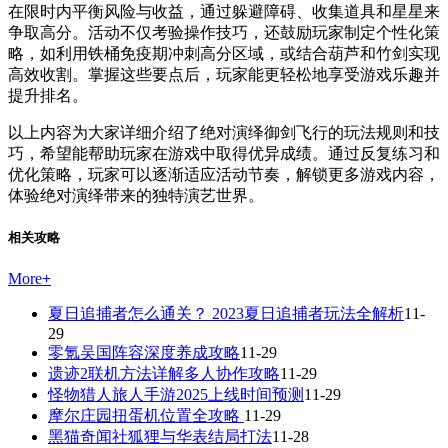
在限时内平衡风险与收益，通过躲避障碍、收集道具和星星来
争取高分。活动不仅考验操作技巧，还鼓励玩家制定个性化策
略，如利用铁桶免疫期冲刺高分区域，或结合葫芦和竹剑实现
高效收割。掌握这些要点后，玩家能更轻松地享受游戏乐趣并
提升排名。
以上内容为大家详细介绍了绝对演绎御剑飞行的玩法规则和技
巧，希望能帮助玩家在游戏中取得优异成绩。通过反复练习和
优化策略，玩家可以逐渐适应活动节奏，解锁更多游戏内容，
体验绝对演绎带来的独特演艺世界。
相关攻略
More
+
夏日追捕者怎么通关？ 2023夏日追捕者玩法全解析
11-
29
零氪吴国阵容深度养成攻略
11-29
遗迹2联机方法详解多人协作攻略
11-29
怪物猎人旅人手游2025上线时间预测
11-29
摩尔庄园扭蛋机位置全攻略
11-29
黑猫奇闻社狐狸与华表结局打法
11-28