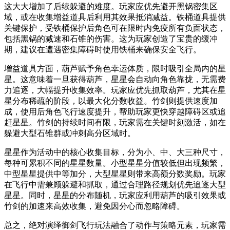
这大大增加了后续躲避的难度。玩家应优先避开黑锅密集区
域，或在收集增益道具后利用其效果抵消减益。铁桶道具提供
关键保护，受铁桶保护后角色可在限时内免疫所有负面状态，
包括黑锅的减速和石锥的伤害。这为玩家创造了宝贵的缓冲
期，建议在遭遇密集障碍时使用铁桶来确保安全飞行。
增益道具方面，葫芦赋予角色幸运体质，限时吸引全局内的星
星。这意味着一旦获得葫芦，星星会自动向角色靠拢，无需费
力追逐，大幅提升收集效率。玩家应优先抓取葫芦，尤其在星
星分布稀疏的阶段，以最大化分数收益。竹剑则提供速度加
成，使用后角色飞行速度提升，帮助玩家更快穿越障碍区或追
赶星星。竹剑的持续时间有限，玩家需在关键时刻激活，如在
躲避大型石锥群或冲刺高分区域时。
星星作为活动中的核心收集目标，分为小、中、大三种尺寸，
每种可累积不同的星星数量。小型星星分值较低但出现频繁，
中型星星提供中等加分，大型星星则带来高额分数奖励。玩家
在飞行中需兼顾躲避和抓取，通过合理路径规划优先追逐大型
星星。同时，星星的分布随机，玩家应利用葫芦的吸引效果或
竹剑的加速来高效收集，避免因分心而忽略障碍。
总之，绝对演绎御剑飞行玩法融合了动作与策略元素，玩家需