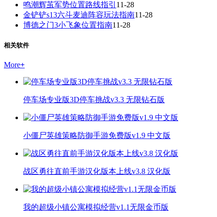
鸣潮辉茧军势位置路线指引
11-28
金铲铲s13六斗麦迪阵容玩法指南
11-28
博德之门3小飞象位置指南
11-28
相关软件
More
+
停车场专业版3D停车挑战v3.3 无限钻石版
小僵尸英雄策略防御手游免费版v1.9 中文版
战区勇往直前手游汉化版本上线v3.8 汉化版
我的超级小镇公寓模拟经营v1.1无限金币版