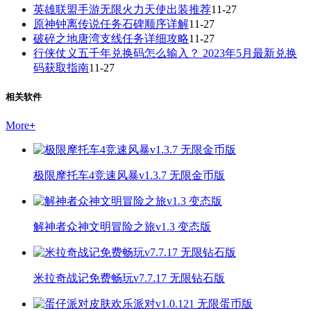
英雄联盟手游无限火力天使出装推荐
11-27
原神钟离传说任务石碑顺序详解
11-27
破碎之地唐湾支线任务详细攻略
11-27
行侠仗义五千年兑换码怎么输入？ 2023年5月最新兑换
码获取指南
11-27
相关软件
More
+
极限摩托车4竞速风暴v1.3.7 无限金币版
解神者众神文明冒险之旅v1.3 变态版
米拉奇战记免费畅玩v7.7.17 无限钻石版