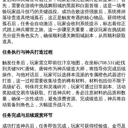
先，需要在游戏中挑战舞阳城的黑面和白面首领，这是一场考
验玩家战斗技巧的关键战役。成功击败这些强敌后，系统将掉
落珍贵道具绝域孤石，这正是触发奇遇的核心物品。获得绝域
孤石后，任务会自动激活，玩家会收到系统提示，标志着你正
式踏上神兵耀世之旅。这一步骤至关重要，建议玩家在挑战前
充分提升角色实力，确保顺利通关舞阳城副本，从而顺利获取
道具。
任务执行与神兵打造过程
触发任务后，玩家需立即前往汴京地图，在坐标(708.531)处找
到关键NPC唐铸。唐铸作为神兵锻造大师，将指导你完成后续
操作。与他对话后，玩家可以选择本流派的专属橙色武器进行
打造，这一过程需要收集珍贵的稀有材料。材料包括但不限于
高级矿石、特殊符文和灵魂碎片，玩家可通过日常副本、活动
奖励或交易市场获取。打造神兵时，务必注意材料的品质和数
量，确保一次性成功，避免浪费资源。完成锻造后，神兵将自
动装备到角色上，大幅提升战斗力。
任务完成与后续观赏环节
成功打造神兵后，任务即告完成，玩家可获得经验值、金币及