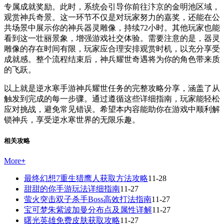
专属成就奖励。此时，系统会引导你前往汴京的金明池区域，
观赏神兵奇景。这一环节不仅是对玩家努力的嘉奖，还能在公
共场景中展示你的神兵器灵雕像，持续72小时。其他玩家也能
看到这一壮丽景象，增强游戏社交体验。需要注意的是，器灵
雕像的存在时间有限，玩家应合理安排观赏时机，以充分享受
成就感。整个流程结束后，神兵耀世奇遇将为你的角色带来质
的飞跃。
以上就是逆水寒手游神兵耀世任务的完整攻略分享，涵盖了从
触发到完成的每一步骤。通过遵循这些详细指南，玩家能轻松
应对挑战，避免常见错误。希望本内容能助你在游戏中顺利解
锁神兵，享受逆水寒世界的无限乐趣。
相关攻略
More
+
最终幻想7重生猎鹰人获取方法攻略
11-28
甜甜的你手游玩法详细指南
11-27
萤火突击双子杀手Boss高效打法指南
11-27
宝可梦朱紫波加曼分布点及属性详解
11-27
曙光英雄免费皮肤获取攻略
11-27